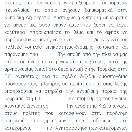
σκοπός των Τούρκων ήταν η εξεύρεση κοιτασμάτων
πετρελαίου τα οποία ανήκουν δικαιωματικά στην
Κυπριακή Δημοκρατία. Δυστυχώς η Κυπριακή Δημοκρατία
για ακόμα μια φορά έκανε αυτό που ξέρει να κάνει
καλύτερα. Αποσιωποίησε το θέμα και το άφησε να
περάσει σαν να μην έγινε τίποτε.· Οι τ/κ ανάγονται σε
πολίτες «διπλής υπηκοότητας»(νόμιμης κυπριακής και
παράνομης τ/κ).· Την απαθή από την πλευρά μας
στάση σε ένα από τα μεγαλύτερα μας όπλα, αυτό της
αρνησυκυρίας (veto) στο θέμα ένταξης της Τουρκίας στην
Ε.Ε. Αντιθέτως όλα τα σχέδια δ/ζ-δ/κ ομοσπονδίας
προνοούν πως η Κύπρος σε περίπτωση τέτοιας λύσης
υποχρεούται να στηρίξει την ενταξιακή πορεία της
Τουρκίας στη Ε.Ε. · Την υποβάθμιση του Ενιαίου
Αμυντικού Δόγματος. · Την ανοχή της Κ.Δ. απέναντι
στους πολίτες που καταφεύγουν στην παράνομη
επιτροπή αποζημιώσεων που εδρεύει στα
κατεχόμενα.· Την ηλεκτροδότηση των κατεχόμενων