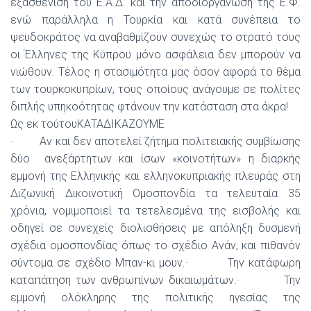
εξασθένιση του Ε.Α.Δ. και την αποδιοργάνωση της Ε.Φ.
ενώ παράλληλα η Τουρκία και κατά συνέπεια το
ψευδοκράτος να αναβαθμίζουν συνεχώς το στρατό τους
οι Έλληνες της Κύπρου μόνο ασφάλεια δεν μπορούν να
νιώθουν. Τέλος η στασιμότητα μας όσον αφορά το θέμα
των τουρκοκυπρίων, τους οποίους ανάγουμε σε πολίτες
διπλής υπηκοότητας φτάνουν την κατάσταση στα άκρα!
Ως εκ τούτουΚΑΤΑΔΙΚΑΖΟΥΜΕ
· Αν και δεν αποτελεί ζήτημα πολιτειακής συμβίωσης
δύο ανεξάρτητων και ίσων «κοινοτήτων» η διαρκής
εμμονή της Ελληνικής και ελληνοκυπριακής πλευράς στη
Διζωνική Δικοινοτική Ομοσπονδία τα τελευταία 35
χρόνια, νομιμοποιεί τα τετελεσμένα της εισβολής και
οδηγεί σε συνεχείς διολισθήσεις με απόληξη δυσμενή
σχέδια ομοσπονδίας όπως το σχέδιο Ανάν, και πιθανόν
σύντομα σε σχέδιο Μπαν-κι μουν.· Την κατάφωρη
καταπάτηση των ανθρωπίνων δικαιωμάτων.· Την
εμμονή ολόκληρης της πολιτικής ηγεσίας της