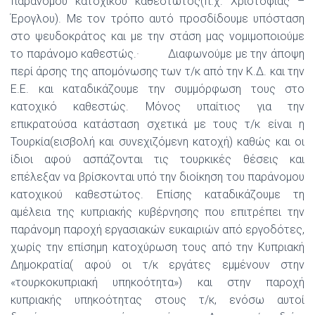
παράνομου κατοχικού καθεστώτος(π.χ. Χριστόφιας –
Έρογλου). Με τον τρόπο αυτό προσδίδουμε υπόσταση
στο ψευδοκράτος και με την στάση μας νομιμοποιούμε
το παράνομο καθεστώς.· Διαφωνούμε με την άποψη
περί άρσης της απομόνωσης των τ/κ από την Κ.Δ. και την
Ε.Ε. και καταδικάζουμε την συμμόρφωση τους στο
κατοχικό καθεστώς. Μόνος υπαίτιος για την
επικρατούσα κατάσταση σχετικά με τους τ/κ είναι η
Τουρκία(εισβολή και συνεχιζόμενη κατοχή) καθώς και οι
ίδιοι αφού ασπάζονται τις τουρκικές θέσεις και
επέλεξαν να βρίσκονται υπό την διοίκηση του παράνομου
κατοχικού καθεστώτος. Επίσης καταδικάζουμε τη
αμέλεια της κυπριακής κυβέρνησης που επιτρέπει την
παράνομη παροχή εργασιακών ευκαιριών από εργοδότες,
χωρίς την επίσημη κατοχύρωση τους από την Κυπριακή
Δημοκρατία( αφού οι τ/κ εργάτες εμμένουν στην
«τουρκοκυπριακή υπηκοότητα») και στην παροχή
κυπριακής υπηκοότητας στους τ/κ, ενόσω αυτοί