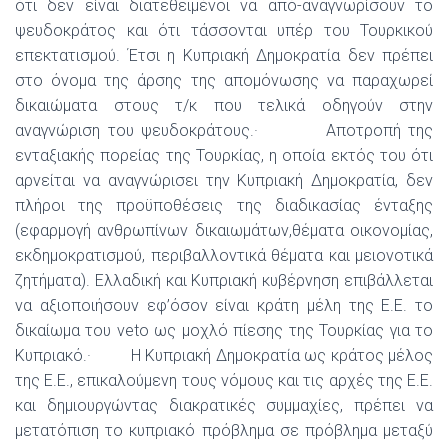
ότι δεν είναι διατεθειμένοι να από-αναγνωρίσουν το
ψευδοκράτος και ότι τάσσονται υπέρ του Τουρκικού
επεκτατισμού. Έτσι η Κυπριακή Δημοκρατία δεν πρέπει
στο όνομα της άρσης της απομόνωσης να παραχωρεί
δικαιώματα στους τ/κ που τελικά οδηγούν στην
αναγνώριση του ψευδοκράτους.· Αποτροπή της
ενταξιακής πορείας της Τουρκίας, η οποία εκτός του ότι
αρνείται να αναγνώρισει την Κυπριακή Δημοκρατία, δεν
πλήροι της προϋποθέσεις της διαδικασίας ένταξης
(εφαρμογή ανθρωπίνων δικαιωμάτων,θέματα οικονομίας,
εκδημοκρατισμού, περιβαλλοντικά θέματα και μειονοτικά
ζητήματα). Ελλαδική και Κυπριακή κυβέρνηση επιβάλλεται
να αξιοποιήσουν εφ’όσον είναι κράτη μέλη της Ε.Ε. το
δικαίωμα του veto ως μοχλό πίεσης της Τουρκίας για το
Κυπριακό.· Η Κυπριακή Δημοκρατία ως κράτος μέλος
της Ε.Ε., επικαλούμενη τους νόμους και τις αρχές της Ε.Ε.
και δημιουργώντας διακρατικές συμμαχίες, πρέπει να
μετατόπιση το κυπριακό πρόβλημα σε πρόβλημα μεταξύ