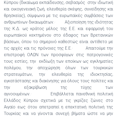
Κύπρου (δικαίωμα εκπαίδευσης, σεβασμός στην ιδιωτική
και οικογενειακή ζωή, ελευθερία σκέψης, συνείδησης και
θρησκείας), σύμφωνα με τις ευρωπαϊκές συμβάσεις των
ανθρωπίνων δικαιωμάτων.· Αξιοποίηση της ιδιότητας
της Κ.Δ. ως κράτος μέλος της Ε.Ε. και εφαρμογή του
ευρωπαϊκού κεκτημένου στο έδαφος των Βρετανικών
βάσεων, όπου το σημερινό καθεστώς είναι αντίθετο με
τις αρχές και τις πρόνοιες της Ε.Ε.· Απαιτούμε την
επιστροφή ΟΛΩΝ των προσφύγων στις πατρογονικές
τους εστίες, την εκδίωξη των εποίκων ως εγκληματίες
πολέμου, την αποχώρηση όλων των τουρκικών
στρατευμάτων, την ελευθερία της ιδιοκτησίας,
εγκατάστασης και διακίνησης για όλους τους πολίτες και
την εξακρίβωση της τύχης των
αγνοουμένων.· Επιβάλλεται πανεθνική πολιτική
Ελλάδος Κύπρου σχετικά με τις γκρίζες ζώνες στο
Αιγαίο εως ότου απετραπεί η επεκτατική πολιτική της
Τουρκίας και να γίνονται συνεχή βήματα ώστε να μην