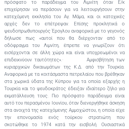
πρόσφατο το παράδειγμα του Λιμνίτη όταν Ε/κ
επιχείρησαν να περάσουν για να λειτουργήσουν στην
κατεχόμενη εκκλησία του Αγ. Μάμα, και οι κατοχικές
αρχές δεν το επέτρεψαν. Επίσης προκλητικά ο
ψευδοπρωθυπουργός Έρογλου αναφορικά με το γεγονός
δήλωσε πως «αυτοί που θα διέρχονταν από το
οδόφραγμα του Λιμνίτη, έπρεπε να γνωρίζουν ότι
εισέρχονται σε άλλη χώρα και είναι υποχρεωμένοι να
επιδεικνύουν ταυτότητες».· Αμφισβήτηση των
κυριαρχικών δικαιωμάτων της Κ.Δ. από την Τουρκία.
Αναφορικά με τα κοιτάσμαστα πετρελαίου που βρέθηκαν
στα χωρικά ύδατα της Κύπρου για τα οποία εξαρχής η
Τουρκία και το ψευδοκράτος έδειξαν ιδιαίτερο ζήλο για
εκματάλλευση τους. Πιο πρόσφατο παράδειγμα είναι
αυτό του περασμένου Ιουνίου, όταν διενεργήθηκε άσκηση
στα ανοιχτά της κατεχόμενης Αμμοχώστου, η οποία είχε
την επονομασία ενός τούρκου στρατιώτη που
σκοτώθηκε το 1974 κατά την εισβολή. Ουσιαστικά