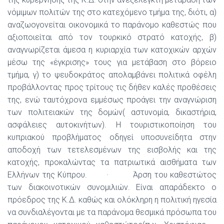
νόμιμων πολιτών της στο κατεχόμενο τμήμα της, διότι, α)
αναζωογονείται οικονομικά το παράνομο καθεστώς που
αξιοποιείται από τον τουρκικό στρατό κατοχής, β)
αναγνωρίζεται άμεσα η κυριαρχία των κατοχικών αρχών
μέσω της «έγκρισης» τους για μετάβαση στο βόρειο
τμήμα, γ) το ψευδοκράτος απολαμβάνει πολιτικά οφέλη
προβάλλοντας προς τρίτους τις δήθεν καλές προθέσεις
της, ενώ ταυτόχρονα εμμέσως προάγει την αναγνώριση
των πολιτειακών της δομών( αστυνομία, δικαστήρια,
ασφάλειες αυτοκινήτων). Η τουριστικοποίηση του
κυπριακού προβλήματος οδηγεί υποσυνείδητα στην
αποδοχή των τετελεσμένων της εισβολής και της
κατοχής, προκαλώντας τα πατριωτικά αισθήματα των
Ελλήνων της Κύπρου. · Άρση του καθεστώτος
των διακοινοτικών συνομιλιών. Είναι απαράδεκτο ο
πρόεδρος της Κ.Δ. καθώς και ολόκληρη η πολιτική ηγεσία
να συνδιαλέγονται με τα παράνομα θεσμικά πρόσωπα του