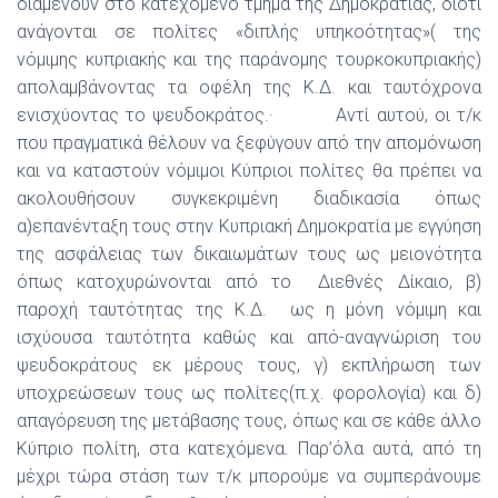
διαμένουν στο κατεχόμενο τμήμα της Δημοκρατίας, διότι
ανάγονται σε πολίτες «διπλής υπηκοότητας»( της
νόμιμης κυπριακής και της παράνομης τουρκοκυπριακής)
απολαμβάνοντας τα οφέλη της Κ.Δ. και ταυτόχρονα
ενισχύοντας το ψευδοκράτος.· Αντί αυτού, οι τ/κ
που πραγματικά θέλουν να ξεφύγουν από την απομόνωση
και να καταστούν νόμιμοι Κύπριοι πολίτες θα πρέπει να
ακολουθήσουν συγκεκριμένη διαδικασία όπως
α)επανένταξη τους στην Κυπριακή Δημοκρατία με εγγύηση
της ασφάλειας των δικαιωμάτων τους ως μειονότητα
όπως κατοχυρώνονται από το Διεθνές Δίκαιο, β)
παροχή ταυτότητας της Κ.Δ. ως η μόνη νόμιμη και
ισχύουσα ταυτότητα καθώς και από-αναγνώριση του
ψευδοκράτους εκ μέρους τους, γ) εκπλήρωση των
υποχρεώσεων τους ως πολίτες(π.χ. φορολογία) και δ)
απαγόρευση της μετάβασης τους, όπως και σε κάθε άλλο
Κύπριο πολίτη, στα κατεχόμενα. Παρ’όλα αυτά, από τη
μέχρι τώρα στάση των τ/κ μπορούμε να συμπεράνουμε