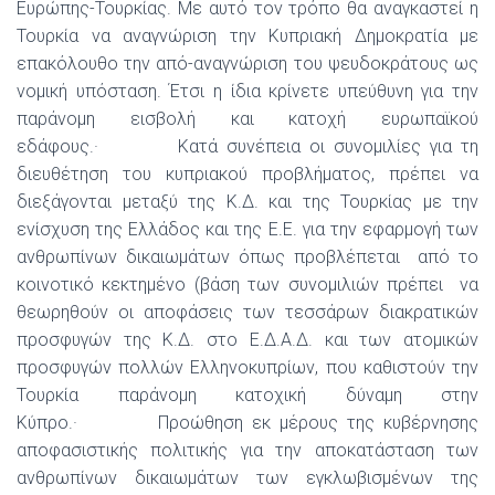
Ευρώπης-Τουρκίας. Με αυτό τον τρόπο θα αναγκαστεί η
Τουρκία να αναγνώριση την Κυπριακή Δημοκρατία με
επακόλουθο την από-αναγνώριση του ψευδοκράτους ως
νομική υπόσταση. Έτσι η ίδια κρίνετε υπεύθυνη για την
παράνομη εισβολή και κατοχή ευρωπαϊκού
εδάφους.· Κατά συνέπεια οι συνομιλίες για τη
διευθέτηση του κυπριακού προβλήματος, πρέπει να
διεξάγονται μεταξύ της Κ.Δ. και της Τουρκίας με την
ενίσχυση της Ελλάδος και της Ε.Ε. για την εφαρμογή των
ανθρωπίνων δικαιωμάτων όπως προβλέπεται από το
κοινοτικό κεκτημένο (βάση των συνομιλιών πρέπει να
θεωρηθούν οι αποφάσεις των τεσσάρων διακρατικών
προσφυγών της Κ.Δ. στο Ε.Δ.Α.Δ. και των ατομικών
προσφυγών πολλών Ελληνοκυπρίων, που καθιστούν την
Τουρκία παράνομη κατοχική δύναμη στην
Κύπρο.· Προώθηση εκ μέρους της κυβέρνησης
αποφασιστικής πολιτικής για την αποκατάσταση των
ανθρωπίνων δικαιωμάτων των εγκλωβισμένων της