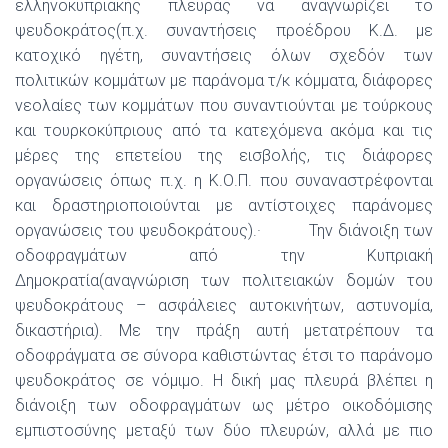
ελληνοκυπριακής πλευράς να αναγνωρίζει το
ψευδοκράτος(π.χ. συναντήσεις προέδρου Κ.Δ. με
κατοχικό ηγέτη, συναντήσεις όλων σχεδόν των
πολιτικών κομμάτων με παράνομα τ/κ κόμματα, διάφορες
νεολαίες των κομμάτων που συναντιούνται με τούρκους
και τουρκοκύπριους από τα κατεχόμενα ακόμα και τις
μέρες της επετείου της εισβολής, τις διάφορες
οργανώσεις όπως π.χ. η Κ.Ο.Π. που συναναστρέφονται
και δραστηριοποιούνται με αντίστοιχες παράνομες
οργανώσεις του ψευδοκράτους).· Την διάνοιξη των
οδοφραγμάτων από την Κυπριακή
Δημοκρατία(αναγνώριση των πολιτειακών δομών του
ψευδοκράτους – ασφάλειες αυτοκινήτων, αστυνομία,
δικαστήρια). Με την πράξη αυτή μετατρέπουν τα
οδοφράγματα σε σύνορα καθιστώντας έτσι το παράνομο
ψευδοκράτος σε νόμιμο. Η δική μας πλευρά βλέπει η
διάνοιξη των οδοφραγμάτων ως μέτρο οικοδόμισης
εμπιστοσύνης μεταξύ των δύο πλευρών, αλλά με πιο