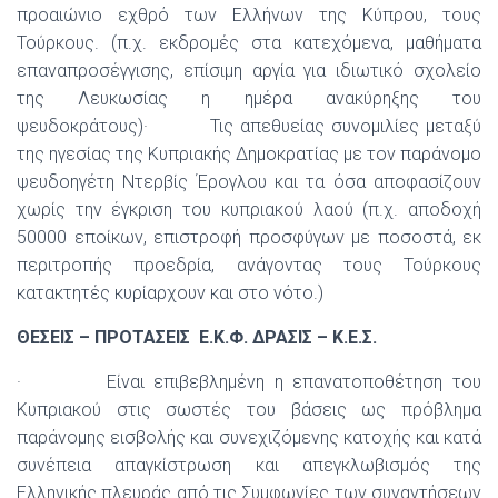
προαιώνιο εχθρό των Ελλήνων της Κύπρου, τους
Τούρκους. (π.χ. εκδρομές στα κατεχόμενα, μαθήματα
επαναπροσέγγισης, επίσιμη αργία για ιδιωτικό σχολείο
της Λευκωσίας η ημέρα ανακύρηξης του
ψευδοκράτους)· Τις απεθυείας συνομιλίες μεταξύ
της ηγεσίας της Κυπριακής Δημοκρατίας με τον παράνομο
ψευδοηγέτη Ντερβίς Έρογλου και τα όσα αποφασίζουν
χωρίς την έγκριση του κυπριακού λαού (π.χ. αποδοχή
50000 εποίκων, επιστροφή προσφύγων με ποσοστά, εκ
περιτροπής προεδρία, ανάγοντας τους Τούρκους
κατακτητές κυρίαρχουν και στο νότο.)
ΘΕΣΕΙΣ – ΠΡΟΤΑΣΕΙΣ Ε.Κ.Φ. ΔΡΑΣΙΣ – Κ.Ε.Σ.
· Είναι επιβεβλημένη η επανατοποθέτηση του
Κυπριακού στις σωστές του βάσεις ως πρόβλημα
παράνομης εισβολής και συνεχιζόμενης κατοχής και κατά
συνέπεια απαγκίστρωση και απεγκλωβισμός της
Ελληνικής πλευράς από τις Συμφωνίες των συναντήσεων