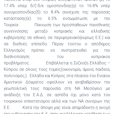
17.4% υπερ δ/ζ-δ/κ ομοσπονδίας(γ) το 16.8% υπέρ
συνομοσπονδίας(δ) το 8.4% συνέχιση της παρούσας
κατάστασης(ε) το 6.5% ενσωμάτωση με την
Τουρκία· Πύκνωση των προσπαθειών πανεθνικής
συνεννόησης μεταξύ κυπριακής και ελλαδικής
κυβέρνησης σε εθνικό, σε περιφερειακό(κυρίως Ε.Ε.) και
σε διεθνές επίπεδο. Πέραν τούτου ο απόδημος
Ελληνισμός πρέπει να συστρατευθεί για την
διεθνοποίηση του κυπριακού
προβλήματος. · Επιβάλλεται η Σύζευξη Ελλάδος –
Κύπρου σε όλους τους τομείς(οικονομία, άμυνα, παιδεία,
πολιτισμός,). Ελλάδα και Κύπρος στα πλαίσια του Ενιαίου
Αμυντικού Δόγματος οφείλουν να αναβαθμίσουν την
γεωπολιτική τους παρουσία στη ΝΑ Μεσόγειο με
ανάδειξη του Ε.Α.Δ. σε ασπίδα όχι μόνο κατά του
τουρκικού επεκτατισμού αλλά και των ΝΑ συνόρων της
Ε.Ε.· Κατά την άποψη μας είναι απαράδεκτη η ανοχή
της κυβέρνησης της Κ.Δ. στην ανεξέλεγκτη μετάβαση των