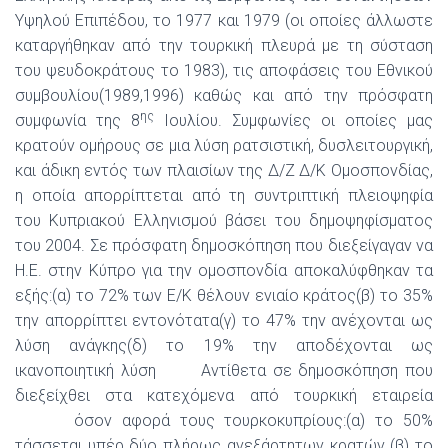
Υψηλού Επιπέδου, το 1977 και 1979 (οι οποίες άλλωστε
καταργήθηκαν από την τουρκική πλευρά με τη σύσταση
του ψευδοκράτους το 1983), τις αποφάσεις του Εθνικού
συμβουλίου(1989,1996) καθώς και από την πρόσφατη
ης
συμφωνία της 8
Ιουλίου. Συμφωνίες οι οποίες μας
κρατούν ομήρους σε μια λύση ρατσιστική, δυσλειτουργική,
και άδικη εντός των πλαισίων της Δ/Ζ Δ/Κ Ομοσπονδίας,
η οποία απορρίπτεται από τη συντριπτική πλειοψηφία
του Κυπριακού Ελληνισμού βάσει του δημοψηφίσματος
του 2004. Σε πρόσφατη δημοσκόπηση που διεξείγαγαν να
Η.Ε. στην Κύπρο για την ομοσπονδία αποκαλύφθηκαν τα
εξής:(α) το 72% των Ε/Κ θέλουν ενιαίο κράτος(β) το 35%
την απορρίπτει εντονότατα(γ) το 47% την ανέχονται ως
λύση ανάγκης(δ) το 19% την αποδέχονται ως
ικανοποιητική λύση Αντίθετα σε δημοσκόπηση που
διεξείχθει στα κατεχόμενα από τουρκική εταιρεία
όσον αφορά τους τουρκοκυπρίους:(α) το 50%
τάσσεται υπέρ δύο πλήρως ανεξάρτητων κρατών (β) το