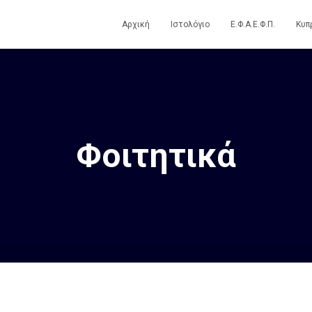
Αρχική
Ιστολόγιο
Ε.Φ.Α.Ε.Φ.Π.
Κυπ
Φοιτητικά