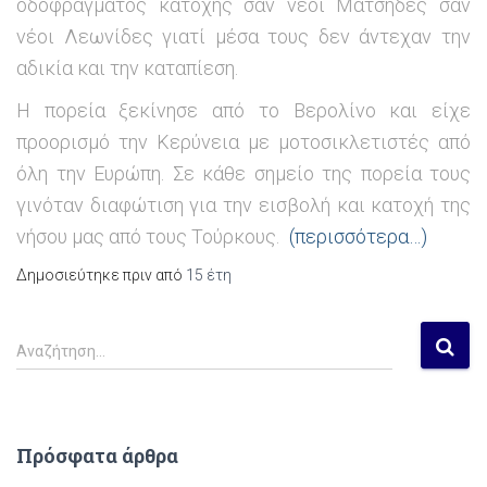
οδοφράγματος κατοχής σαν νέοι Μάτσηδες σαν
νέοι Λεωνίδες γιατί μέσα τους δεν άντεχαν την
αδικία και την καταπίεση.
Η πορεία ξεκίνησε από το Βερολίνο και είχε
προορισμό την Κερύνεια με μοτοσικλετιστές από
όλη την Ευρώπη. Σε κάθε σημείο της πορεία τους
γινόταν διαφώτιση για την εισβολή και κατοχή της
νήσου μας από τους Τούρκους.
(περισσότερα…)
Δημοσιεύτηκε πριν από
15 έτη
Α
Αναζήτηση…
ν
α
ζ
ή
Πρόσφατα άρθρα
τ
η