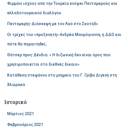
Φιρμάνι ισχύος από την Τουρκία ενόψει Πενταμερούς και
σ
η
ελλαδοτουρκικού διαλόγου
γ
Πενταμερής Διάσκεψη με τον Λαό στο Σκοτάδι
ι
α
Οι τρίχες του «προξενητή» Ανδρέα Μαυρόγιαννη, η ΔΔΟ και
:
πότε θα παραιτηθεί;
Θάτσερ προς Δένδια: « Η διζωνική δεν είναι όρος που
χρησιμοποιείται στο διεθνές δίκαιο»
Κατάθεση στεφάνου στο μνημείο του Γ. Γρίβα Διγενή στη
Χλώρακα
Ιστορικό
Μάρτιος 2021
Φεβρουάριος 2021