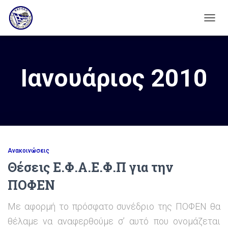
ΕΝΑΛ
ΠΛΟΉ
Ιανουάριος 2010
Ανακοινώσεις
Θέσεις Ε.Φ.Α.Ε.Φ.Π για την
ΠΟΦΕΝ
Με αφορμή το πρόσφατο συνέδριο της ΠΟΦΕΝ θα
θέλαμε να αναφερθούμε σ’ αυτό που ονομάζεται