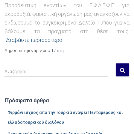
Προοδευτική εναντίων του Ε.Φ.Α.Ε.Φ.Π για
ακροδεξιά, φασιστική οργάνωση μας αναγκάζουν να
εκδώσουμε το συγκεκριμένο Δελτίο Τύπου για να
βάλουμε τα πράγματα στη θέση τους.
Διαβάστε περισσότερα…
Δημοσιεύτηκε πριν από
17 έτη
Α
Αναζήτηση…
ν
α
ζ
ή
Πρόσφατα άρθρα
τ
η
Φιρμάνι ισχύος από την Τουρκία ενόψει Πενταμερούς και
σ
η
ελλαδοτουρκικού διαλόγου
γ
Πενταμερής Διάσκεψη με τον Λαό στο Σκοτάδι