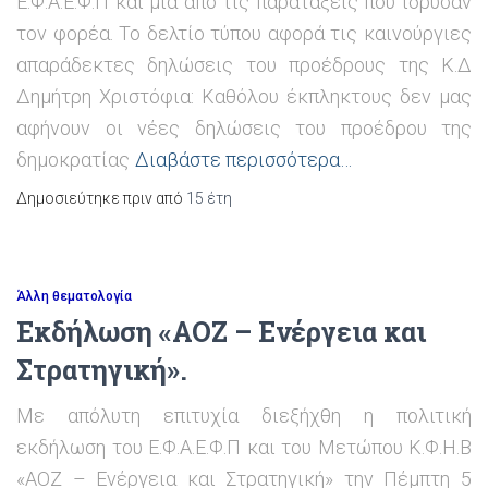
Ε.Φ.Α.Ε.Φ.Π και μια από τις παρατάξεις που ίδρυσαν
τον φορέα. Το δελτίο τύπου αφορά τις καινούργιες
απαράδεκτες δηλώσεις του προέδρους της Κ.Δ
Δημήτρη Χριστόφια: Καθόλου έκπληκτους δεν μας
αφήνουν οι νέες δηλώσεις του προέδρου της
δημοκρατίας
Διαβάστε περισσότερα…
Δημοσιεύτηκε πριν από
15 έτη
Άλλη θεματολογία
Εκδήλωση «AOZ – Ενέργεια και
Στρατηγική».
Με απόλυτη επιτυχία διεξήχθη η πολιτική
εκδήλωση τoυ Ε.Φ.Α.Ε.Φ.Π και του Μετώπου Κ.Φ.Η.Β
«AOZ – Ενέργεια και Στρατηγική» την Πέμπτη 5