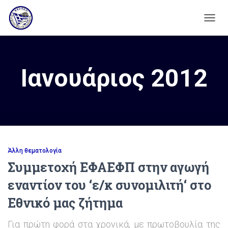
ΕΝΑΛ
ΠΛΟΉ
Ιανουάριος 2012
Άλλη θεματολογία
Συμμετοχή ΕΦΑΕΦΠ στην αγωγή
εναντίον του ‘ε/κ συνομιλιτή‘ στο
Εθνικό μας ζήτημα
Για πρώτη φορά στα χρονικά, με πρωτοβουλία της