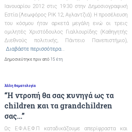
Ιανουαρίου 2012 στις 19:30 στην Δημοσιογραφική
Εστία (Λεωφόρος ΡΙΚ 12, Αγλαντζιά). Η προσέλευση
του κόσμου ήταν αρκετά μεγάλη ενώ οι τρεις
ομιλητές Χριστόδουλος Γιαλλουρίδης (Καθηγητής
Διεθνούς πολιτικής, Πάντειο Πανεπιστήμιο),
Διαβάστε περισσότερα…
Δημοσιεύτηκε πριν από
15 έτη
Άλλη θεματολογία
“Η ντροπή θα σας κυνηγά ως τα
children και τα grandchildren
σας…”
Ως Ε.Φ.Α.Ε.Φ.Π καταδικάζουμε απερίφραστα και