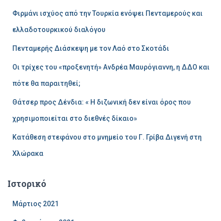
η
Φιρμάνι ισχύος από την Τουρκία ενόψει Πενταμερούς και
σ
η
ελλαδοτουρκικού διαλόγου
γ
Πενταμερής Διάσκεψη με τον Λαό στο Σκοτάδι
ι
α
Οι τρίχες του «προξενητή» Ανδρέα Μαυρόγιαννη, η ΔΔΟ και
:
πότε θα παραιτηθεί;
Θάτσερ προς Δένδια: « Η διζωνική δεν είναι όρος που
χρησιμοποιείται στο διεθνές δίκαιο»
Κατάθεση στεφάνου στο μνημείο του Γ. Γρίβα Διγενή στη
Χλώρακα
Ιστορικό
Μάρτιος 2021