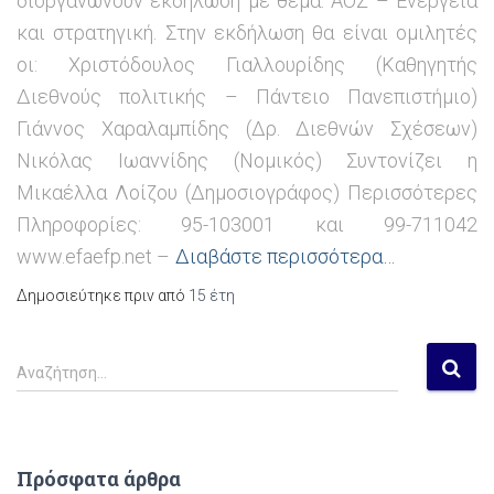
διοργανώνουν εκδήλωση με θέμα: AOZ – Ενέργεια
και στρατηγική. Στην εκδήλωση θα είναι ομιλητές
οι: Χριστόδουλος Γιαλλουρίδης (Καθηγητής
Διεθνούς πολιτικής – Πάντειο Πανεπιστήμιο)
Γιάννος Χαραλαμπίδης (Δρ. Διεθνών Σχέσεων)
Νικόλας Ιωαννίδης (Νομικός) Συντονίζει η
Μικαέλλα Λοίζου (Δημοσιογράφος) Περισσότερες
Πληροφορίες: 95-103001 και 99-711042
www.efaefp.net –
Διαβάστε περισσότερα…
Δημοσιεύτηκε πριν από
15 έτη
Α
Αναζήτηση…
ν
α
ζ
ή
Πρόσφατα άρθρα
τ