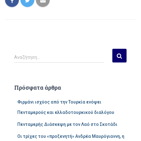
Α
Αναζήτηση…
ν
α
ζ
ή
Πρόσφατα άρθρα
τ
η
Φιρμάνι ισχύος από την Τουρκία ενόψει
σ
η
Πενταμερούς και ελλαδοτουρκικού διαλόγου
γ
ι
Πενταμερής Διάσκεψη με τον Λαό στο Σκοτάδι
α
Οι τρίχες του «προξενητή» Ανδρέα Μαυρόγιαννη, η
: