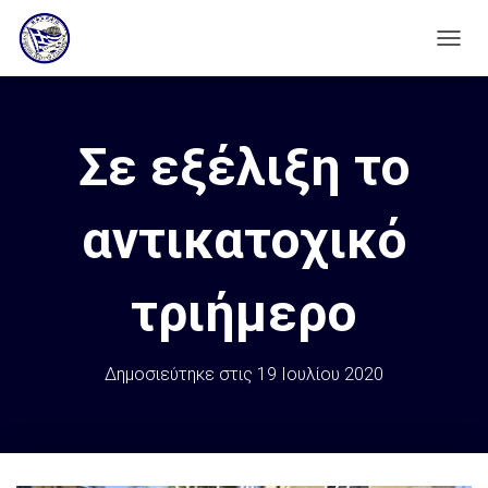
Ε
Ν
Α
Λ
Λ
Σε εξέλιξη το
Α
Γ
Ή
αντικατοχικό
Π
Λ
Ο
Ή
τριήμερο
Γ
Η
Σ
Η
Δημοσιεύτηκε στις
19 Ιουλίου 2020
Σ