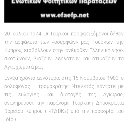
20 Ιουλίου 1974. Οι Τούρκοι, προφασιζόμενοι δήθεν
την ασφάλεια των «αδερφών» μας Τούρκων της
Κύπρου, εισβάλλουν στην ανέκαθεν Ελληνική νήσο,
σκοτώνουν, βιάζουν, λεηλατούν και ατιμάζουν τα
Άγια χώματά μας.
Εννέα χρόνια αργότερα, στις 15 Νοεμβρίου 1983, ο
δολοφόνος – τρομοκράτης Ντενκτάς πάντοτε με
τις ευλογίες και διαταγές της Άγκυρας,
ανακηρύσσει την παράνομη Τουρκική Δημοκρατία
Βορείου Κύπρου ( «ΤΔΒΚ») υπό την προεδρία του
ιδίου.