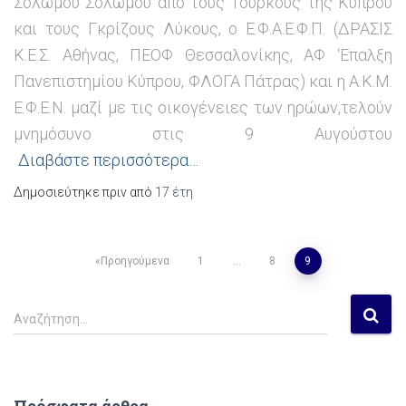
Σολωμού Σολωμού από τους Τούρκους της Κύπρου
και τους Γκρίζους Λύκους, ο Ε.Φ.Α.Ε.Φ.Π. (ΔΡΑΣΙΣ
Κ.Ε.Σ. Αθήνας, ΠΕΟΦ Θεσσαλονίκης, ΑΦ ‘Επαλξη
Πανεπιστημίου Κύπρου, ΦΛΟΓΑ Πάτρας) και η Α.Κ.Μ.
Ε.Φ.Ε.Ν. μαζί με τις οικογένειες των ηρώων,τελούν
μνημόσυνο στις 9 Αυγούστου
Διαβάστε περισσότερα…
Δημοσιεύτηκε πριν από
17 έτη
Προηγούμενα
1
…
8
9
Πλοήγηση
Α
άρθρων
Αναζήτηση…
ν
α
ζ
ή
Πρόσφατα άρθρα