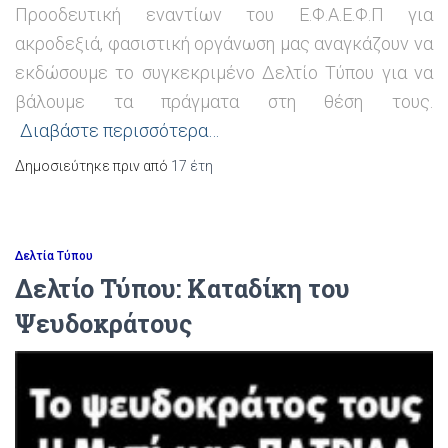
Προοδευτική εναντίων του Ε.Φ.Α.Ε.Φ.Π για
ακροδεξιά, φασιστική οργάνωση μας αναγκάζουν να
εκδώσουμε το συγκεκριμένο Δελτίο Τύπου για να
βάλουμε τα πράγματα στη θέση τους.
Διαβάστε περισσότερα…
Δημοσιεύτηκε πριν από
17 έτη
Δελτία Τύπου
Δελτίο Τύπου: Καταδίκη του
Ψευδοκράτους