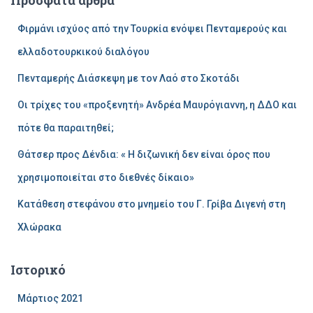
τ
η
Φιρμάνι ισχύος από την Τουρκία ενόψει Πενταμερούς και
σ
η
ελλαδοτουρκικού διαλόγου
γ
Πενταμερής Διάσκεψη με τον Λαό στο Σκοτάδι
ι
α
Οι τρίχες του «προξενητή» Ανδρέα Μαυρόγιαννη, η ΔΔΟ και
:
πότε θα παραιτηθεί;
Θάτσερ προς Δένδια: « Η διζωνική δεν είναι όρος που
χρησιμοποιείται στο διεθνές δίκαιο»
Κατάθεση στεφάνου στο μνημείο του Γ. Γρίβα Διγενή στη
Χλώρακα
Ιστορικό
Μάρτιος 2021