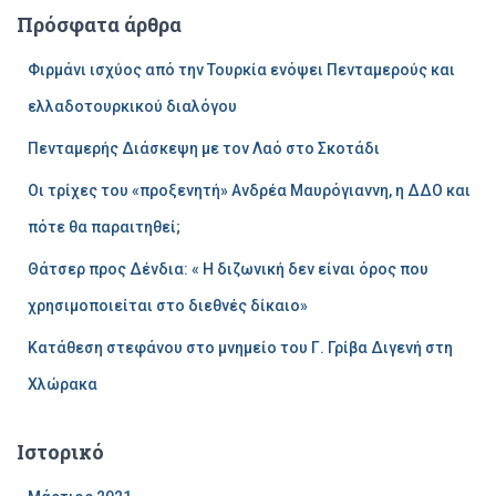
ή
Πρόσφατα άρθρα
τ
η
Φιρμάνι ισχύος από την Τουρκία ενόψει Πενταμερούς και
σ
η
ελλαδοτουρκικού διαλόγου
γ
Πενταμερής Διάσκεψη με τον Λαό στο Σκοτάδι
ι
α
Οι τρίχες του «προξενητή» Ανδρέα Μαυρόγιαννη, η ΔΔΟ και
:
πότε θα παραιτηθεί;
Θάτσερ προς Δένδια: « Η διζωνική δεν είναι όρος που
χρησιμοποιείται στο διεθνές δίκαιο»
Κατάθεση στεφάνου στο μνημείο του Γ. Γρίβα Διγενή στη
Χλώρακα
Ιστορικό