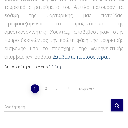
τουρκικά στρατεύματα του Αττίλα πατούσαν τα
εδάφη της μαρτυρικής μας πατρίδας.
Προφασιζόμενοι το πραξικόπημα της
αμερικανοκίνητης Χούντας, αποβιβάστηκαν στην
Κύπρο ξεκινώντας την πρώτη φάση της τουρκικής
εισβολής υπό το πρόσχημα της «ειρηνευτικής
επέμβασης». Βέβαια,
Διαβάστε περισσότερα…
Δημοσιεύτηκε πριν από
14 έτη
1
2
…
4
Επόμενα
Πλοήγηση
Α
άρθρων
Αναζήτηση…
ν
α
ζ