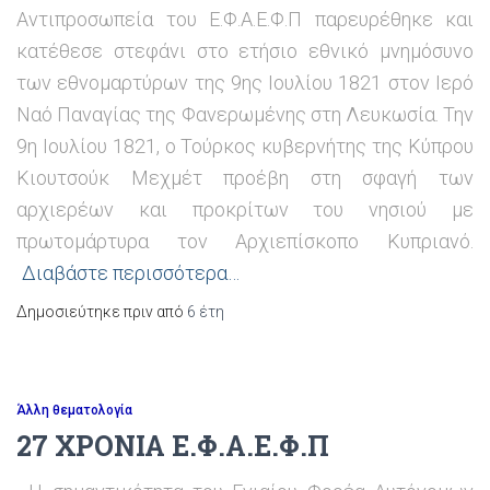
Αντιπροσωπεία του Ε.Φ.Α.Ε.Φ.Π παρευρέθηκε και
κατέθεσε στεφάνι στο ετήσιο εθνικό μνημόσυνο
των εθνομαρτύρων της 9ης Ιουλίου 1821 στον Ιερό
Ναό Παναγίας της Φανερωμένης στη Λευκωσία. Την
9η Ιουλίου 1821, ο Τούρκος κυβερνήτης της Κύπρου
Κιουτσούκ Μεχμέτ προέβη στη σφαγή των
αρχιερέων και προκρίτων του νησιού με
πρωτομάρτυρα τον Αρχιεπίσκοπο Κυπριανό.
Διαβάστε περισσότερα…
Δημοσιεύτηκε πριν από
6 έτη
Άλλη θεματολογία
27 ΧΡΟΝΙΑ Ε.Φ.Α.Ε.Φ.Π